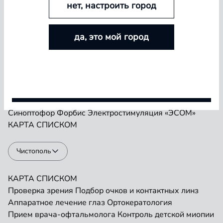
нет, настроить город
БОЛЬШЕ ЛИНЗ — БОЛЬШЕ СКИДКА
Проверка зрения
Подбор очков и контактных линз
да, это мой город
Аппаратное лечение глаз
Ортокератология
Покупайте контактные линзы Airway и увеличивайте
Прием врача-офтальмолога
Контроль детской миопии
размер скидки — от 5% до 15%
Прием детского врача-офтальмолога
Ремонт очков
«Плеоптика»
Занятия на Визотронике
Условия акции
Засветы по Чермаку
Лазеростимуляция «ЛАСТ»
Магнитотерапия «АМО-АТОС»
Макулотестер
Синоптофор
Форбис
Электростимуляция «ЭСОМ»
КАРТА
СПИСКОМ
Чистополь
КАРТА
СПИСКОМ
Проверка зрения
Подбор очков и контактных линз
Аппаратное лечение глаз
Ортокератология
Прием врача-офтальмолога
Контроль детской миопии